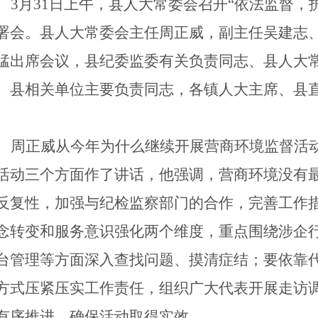
3月
31
日上午，县人大常委会召开
“依法监督，
署会。县人大常委会主任周正威，副主任吴建志
猛
出席会议
，县纪委监委有关负责同志
、
县人大
、
县相关单位
主要负责同志，各镇人大主席、县
。
周正威
从今年为什么继续开展营商环境监督活
活动三个方面作了讲话
，
他强调，
营商环境没有
反复性，加强与纪检监察部门的合作，完善工作
念转变和服务意识强化两个维度，重点围绕涉企
台管理等方面深入查找问题、摸清症结；要依靠
方式压紧压实工作责任，组织广大代表开展走访
有序推进，确保活动取得实效。