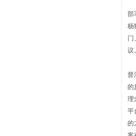
部
杨
门
议
督
的
理
平
的
案