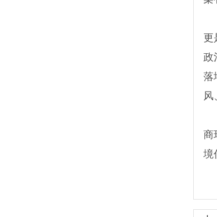
更
政
落
风
商
境